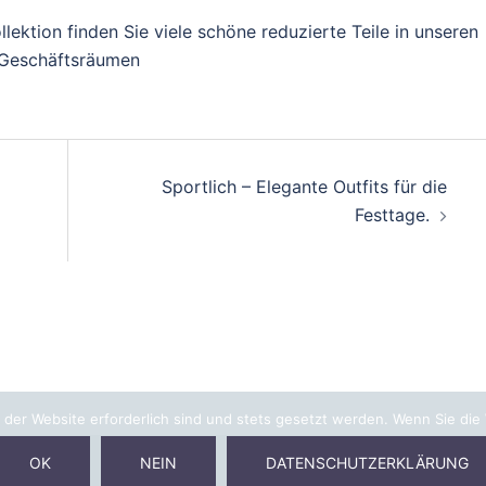
lektion finden Sie viele schöne reduzierte Teile in unseren
Geschäftsräumen
Sportlich – Elegante Outfits für die
Festtage.
 der Website erforderlich sind und stets gesetzt werden. Wenn Sie die
OK
NEIN
DATENSCHUTZERKLÄRUNG
Jobs
Kontakt