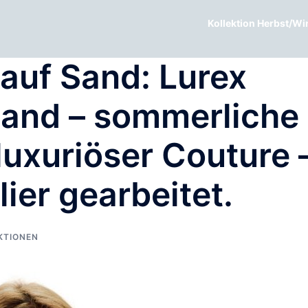
Kollektion Herbst/Wi
auf Sand: Lurex
sand – sommerliche
 luxuriöser Couture 
ier gearbeitet.
KTIONEN